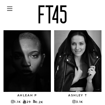
Toggle
navigation
AHLEAH P
ASHLEY T
1.1K
29
3.1K
1.2K